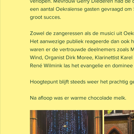
verlopen. Mevrouw Gerry Diederen had de d
een aantal Oekraïense gasten gevraagd om St
groot succes. 
Zowel de zangeressen als de musici uit Oek
Het aanwezige publiek reageerde dan ook he
waren er de vertrouwde deelnemers zoals Mu
Wind, Organist Dirk Moree, Klarinettist Karel
René Wilmink las het evangelie en dominee P
Hoogtepunt blijft steeds weer het prachtig ge
Na afloop was er warme chocolade melk. 