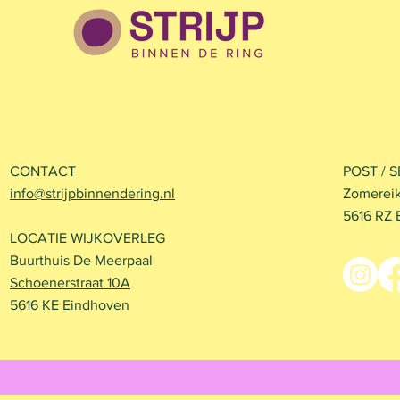
Opening Arnol Koxpad
Inheemse p
Trudobos o
CONTACT
POST / 
Trudokerk
info@strijpbinnendering.nl
Zomereik
5616 RZ 
LOCATIE WIJKOVERLEG
Buurthuis De Meerpaal
Schoenerstraat 10A
5616 KE Eindhoven