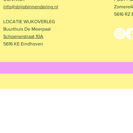
Trudokerk
info@strijpbinnendering.nl
Zomereik
5616 RZ 
LOCATIE WIJKOVERLEG
Buurthuis De Meerpaal
Schoenerstraat 10A
5616 KE Eindhoven