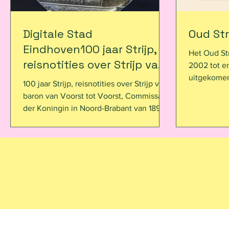
Digitale Stad
Oud Str
Eindhoven100 jaar Strijp,
Het Oud Strijps Nieuwsblad is in de jaren
reisnotities over Strijp van
2002 tot e
baron van Voorst tot
uitgekomen
100 jaar Strijp, reisnotities over Strijp van
historie va
Voorst, Commissaris der
baron van Voorst tot Voorst, Commissaris
van wijkbe
Koningin in Noord-Brabant
der Koningin in Noord-Brabant van 1894-
gebeurteni
1928: https://dse.nl/100-jaar-eindhoven-
van 1894-
economie, 
1920-2020-stadsdeel-strijp/
1928:https://dse.nl/100-
Oud Strijps Nieuw
door het R
jaar-eindhoven-1920-202
Eindhoven.
door de we
bestaande 
Strijp in E